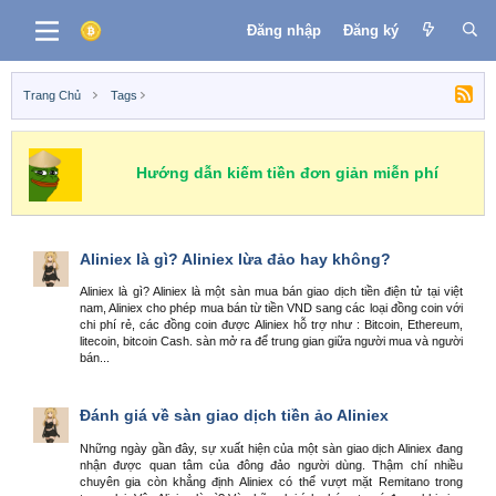
Đăng nhập
Đăng ký
Trang Chủ
Tags
Hướng dẫn kiếm tiền đơn giản miễn phí
Aliniex là gì? Aliniex lừa đảo hay không?
Aliniex là gì? Aliniex là một sàn mua bán giao dịch tiền điện tử tại việt
nam, Aliniex cho phép mua bán từ tiền VND sang các loại đồng coin với
chi phí rẻ, các đồng coin được Aliniex hỗ trợ như : Bitcoin, Ethereum,
litecoin, bitcoin Cash. sàn mở ra để trung gian giữa người mua và người
bán...
Đánh giá về sàn giao dịch tiền ảo Aliniex
Những ngày gần đây, sự xuất hiện của một sàn giao dịch Aliniex đang
nhận được quan tâm của đông đảo người dùng. Thậm chí nhiều
chuyên gia còn khẳng định Aliniex có thể vượt mặt Remitano trong