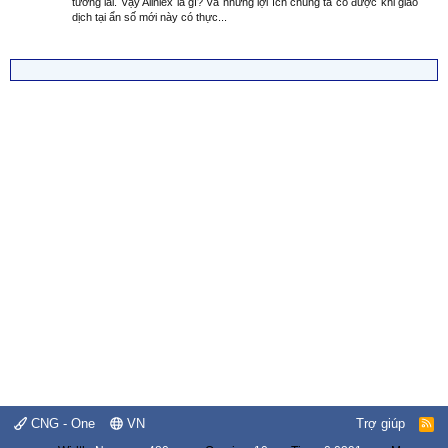
tương lai. Vậy Aliniex là gì? Và những lợi ích chúng ta có được khi giao
dịch tại ẩn số mới này có thực...
CNG - One
VN
Trợ giúp
R
S