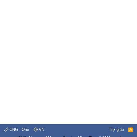
CNG - One
VN
Trợ giúp
R
S