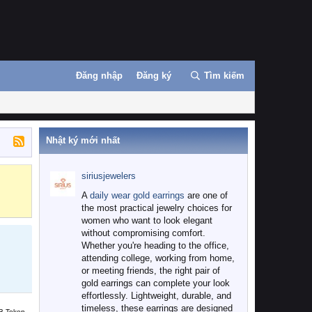
Đăng nhập
Đăng ký
Tìm kiếm
Nhật ký mới nhất
siriusjewelers
Binance
MEXC
A
daily wear gold earrings
are one of
the most practical jewelry choices for
women who want to look elegant
without compromising comfort.
Whether you're heading to the office,
attending college, working from home,
or meeting friends, the right pair of
gold earrings can complete your look
effortlessly. Lightweight, durable, and
timeless, these earrings are designed
B Token