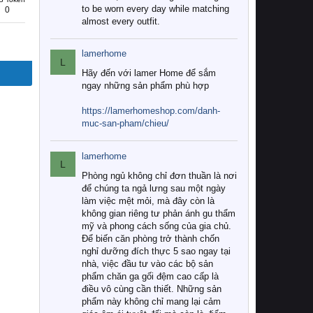
to be worn every day while matching
0
almost every outfit.
lamerhome
L
Hãy đến với lamer Home để sắm
ngay những sản phẩm phù hợp
https://lamerhomeshop.com/danh-
muc-san-pham/chieu/
lamerhome
L
Phòng ngủ không chỉ đơn thuần là nơi
để chúng ta ngả lưng sau một ngày
làm việc mệt mỏi, mà đây còn là
không gian riêng tư phản ánh gu thẩm
mỹ và phong cách sống của gia chủ.
Để biến căn phòng trở thành chốn
nghỉ dưỡng đích thực 5 sao ngay tại
nhà, việc đầu tư vào các bộ sản
phẩm chăn ga gối đệm cao cấp là
điều vô cùng cần thiết. Những sản
phẩm này không chỉ mang lại cảm