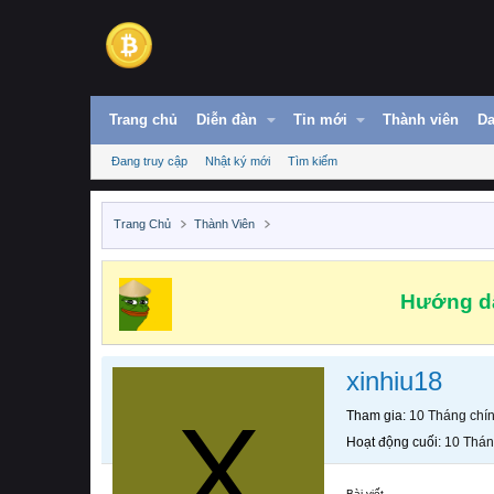
Trang chủ
Diễn đàn
Tin mới
Thành viên
Da
Đang truy cập
Nhật ký mới
Tìm kiếm
Trang Chủ
Thành Viên
Hướng dẫ
xinhiu18
X
Tham gia
10 Tháng chí
Hoạt động cuối
10 Thán
Bài viết