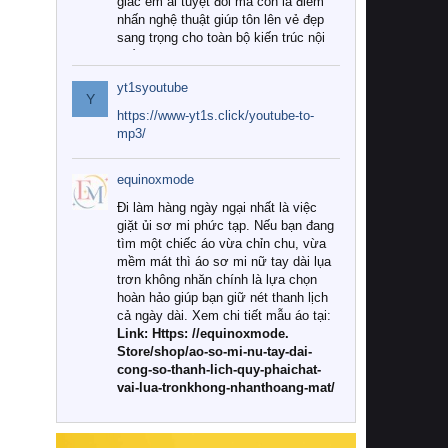
giác êm ái tuyệt đối mà còn là điểm
nhấn nghệ thuật giúp tôn lên vẻ đẹp
sang trọng cho toàn bộ kiến trúc nội
thất.
yt1syoutube
Tuy nhiên, giữa thị trường đa dạng
Y
với vô vàn thương hiệu và mẫu mã
https://www-yt1s.click/youtube-to-
như hiện nay, làm thế nào để chọn
mp3/
được những bộ chăn ga gối đệm cao
cấp thực sự chất lượng, phù hợp với
equinoxmode
khí hậu và nhu cầu sử dụng của gia
đình? Hãy cùng chúng tôi đi tìm lời
Đi làm hàng ngày ngại nhất là việc
giải đáp chi tiết qua bài viết dưới đây.
giặt ủi sơ mi phức tạp. Nếu bạn đang
tìm một chiếc áo vừa chỉn chu, vừa
1. Tại sao các gia đình hiện đại lại ưa
mềm mát thì áo sơ mi nữ tay dài lụa
chuộng chăn ga gối đệm cao cấp?
trơn không nhăn chính là lựa chọn
hoàn hảo giúp bạn giữ nét thanh lịch
Khác với các dòng sản phẩm thông
cả ngày dài. Xem chi tiết mẫu áo tại:
thường, những bộ chăn ga gối đệm
Link: Https: //equinoxmode.
cao cấp trải qua quy trình sản xuất
Store/shop/ao-so-mi-nu-tay-dai-
nghiêm ngặt từ khâu chọn lọc nguyên
cong-so-thanh-lich-quy-phaichat-
liệu tự nhiên đến công nghệ dệt
vai-lua-tronkhong-nhanthoang-mat/
nhuộm hiện đại không chứa hóa chất
độc hại. Khi sử dụng dòng sản phẩm
này, bạn sẽ cảm nhận rõ rệt sự khác