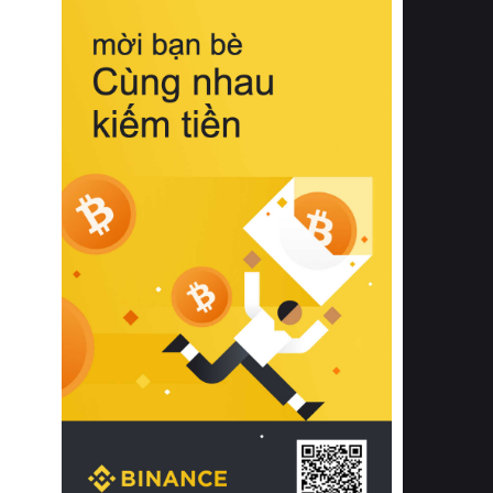
biệt từ bề mặt vải mềm mịn, khả năng
thoáng khí tuyệt vời cho đến độ đàn
hồi chuẩn xác của phần đệm nâng đỡ
cột sống.
Bên cạnh đó, việc lựa chọn các dòng
sản phẩm đạt chuẩn chất lượng quốc
tế còn giúp ngăn ngừa tình trạng kích
ứng da, hạn chế sự phát triển của vi
khuẩn và nấm mốc trong điều kiện
thời tiết nóng ẩm. Bạn có thể tìm hiểu
thêm các nghiên cứu khoa học về tác
động của giấc ngủ và môi trường
phòng ngủ đối với sức khỏe con
người tại Sleep Foundation (External
Link) để có cái nhìn toàn diện hơn.
2. Các tiêu chí vàng khi lựa chọn
chăn ga gối đệm cao cấp cho phòng
ngủ
Để sở hữu một bộ chăn ga gối đệm
cao cấp hoàn hảo cả về thẩm mỹ lẫn
công năng, người tiêu dùng cần cân
nhắc kỹ lưỡng các tiêu chí quan trọng