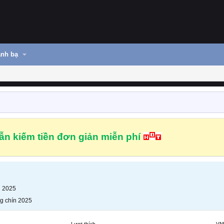
nh bạ
n kiếm tiền đơn giản miễn phí
n 2025
g chín 2025
Lượt thích
VN