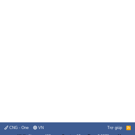
CNG - One
VN
Trợ giúp
R
S