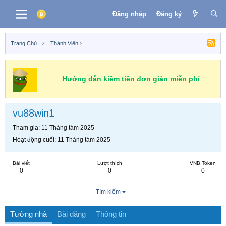
Đăng nhập
Đăng ký
Trang Chủ
Thành Viên
Hướng dẫn kiếm tiền đơn giản miễn phí
vu88win1
Tham gia
11 Tháng tám 2025
Hoạt động cuối
11 Tháng tám 2025
Bài viết
Lượt thích
VNB Token
0
0
0
Tìm kiếm
Tường nhà
Bài đăng
Thông tin