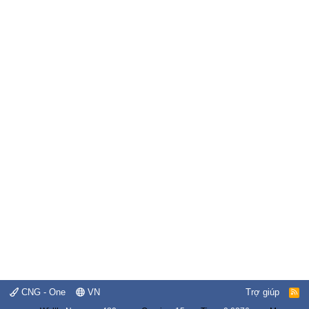
CNG - One
VN
Trợ giúp
R
S