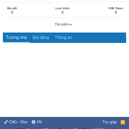
Bài viết
Lượt thích
VNB Token
0
0
0
Tìm kiếm
Tường nhà
Bài đăng
Thông tin
CNG - One
VN
Trợ giúp
R
S