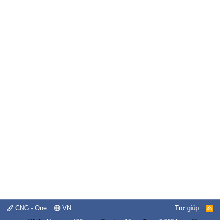
CNG - One
VN
Trợ giúp
R
S