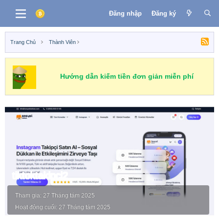
Đăng nhập
Đăng ký
Trang Chủ
Thành Viên
Hướng dẫn kiếm tiền đơn giản miễn phí
tiktoktakipci2
Tham gia
27 Tháng tám 2025
Hoạt động cuối
27 Tháng tám 2025