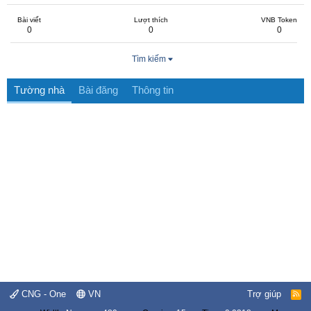
Bài viết
Lượt thích
VNB Token
0
0
0
Tìm kiếm
Tường nhà
Bài đăng
Thông tin
CNG - One
VN
Trợ giúp
R
S