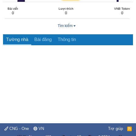
Bài viết
Lượt thích
VNB Token
0
0
0
Tìm kiếm
Tường nhà
Bài đăng
Thông tin
CNG - One
VN
Trợ giúp
R
S