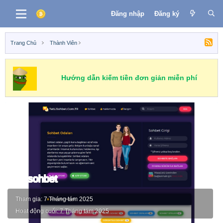
Đăng nhập
Đăng ký
Trang Chủ
Thành Viên
Hướng dẫn kiếm tiền đơn giản miễn phí
tatlisohbet
Tham gia
7 Tháng tám 2025
Hoạt động cuối
7 Tháng tám 2025