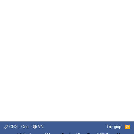
CNG - One
VN
Trợ giúp
R
S