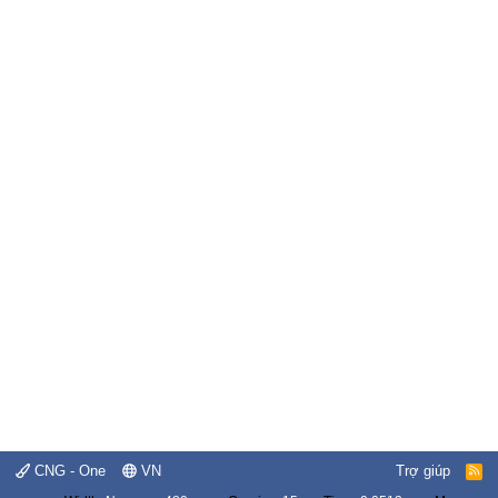
CNG - One
VN
Trợ giúp
R
S