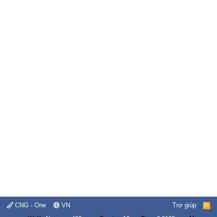
CNG - One
VN
Trợ giúp
R
S