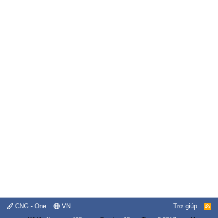
CNG - One
VN
Trợ giúp
R
S