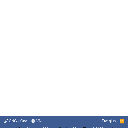
CNG - One
VN
Trợ giúp
R
S