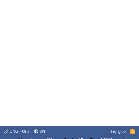
CNG - One
VN
Trợ giúp
R
S