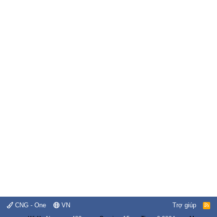
CNG - One
VN
Trợ giúp
R
S