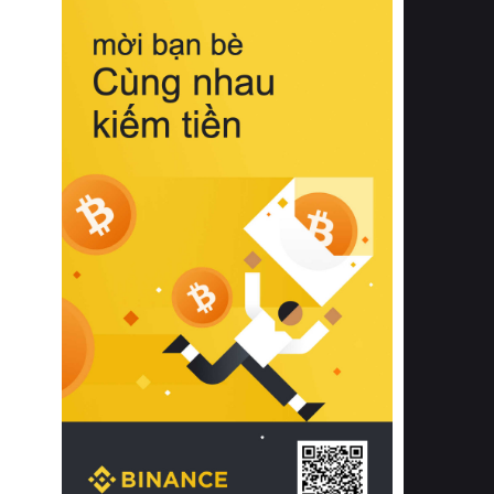
biệt từ bề mặt vải mềm mịn, khả năng
thoáng khí tuyệt vời cho đến độ đàn
hồi chuẩn xác của phần đệm nâng đỡ
cột sống.
Bên cạnh đó, việc lựa chọn các dòng
sản phẩm đạt chuẩn chất lượng quốc
tế còn giúp ngăn ngừa tình trạng kích
ứng da, hạn chế sự phát triển của vi
khuẩn và nấm mốc trong điều kiện
thời tiết nóng ẩm. Bạn có thể tìm hiểu
thêm các nghiên cứu khoa học về tác
động của giấc ngủ và môi trường
phòng ngủ đối với sức khỏe con
người tại Sleep Foundation (External
Link) để có cái nhìn toàn diện hơn.
2. Các tiêu chí vàng khi lựa chọn
chăn ga gối đệm cao cấp cho phòng
ngủ
Để sở hữu một bộ chăn ga gối đệm
cao cấp hoàn hảo cả về thẩm mỹ lẫn
công năng, người tiêu dùng cần cân
nhắc kỹ lưỡng các tiêu chí quan trọng