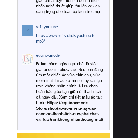
giác êm ái tuyệt đối mà còn là điểm
nhấn nghệ thuật giúp tôn lên vẻ đẹp
sang trọng cho toàn bộ kiến trúc nội
thất.
yt1syoutube
Tuy nhiên, giữa thị trường đa dạng
Y
với vô vàn thương hiệu và mẫu mã
https://www-yt1s.click/youtube-to-
như hiện nay, làm thế nào để chọn
mp3/
được những bộ chăn ga gối đệm cao
cấp thực sự chất lượng, phù hợp với
equinoxmode
khí hậu và nhu cầu sử dụng của gia
đình? Hãy cùng chúng tôi đi tìm lời
Đi làm hàng ngày ngại nhất là việc
giải đáp chi tiết qua bài viết dưới đây.
giặt ủi sơ mi phức tạp. Nếu bạn đang
tìm một chiếc áo vừa chỉn chu, vừa
1. Tại sao các gia đình hiện đại lại ưa
mềm mát thì áo sơ mi nữ tay dài lụa
chuộng chăn ga gối đệm cao cấp?
trơn không nhăn chính là lựa chọn
hoàn hảo giúp bạn giữ nét thanh lịch
Khác với các dòng sản phẩm thông
cả ngày dài. Xem chi tiết mẫu áo tại:
thường, những bộ chăn ga gối đệm
Link: Https: //equinoxmode.
cao cấp trải qua quy trình sản xuất
Store/shop/ao-so-mi-nu-tay-dai-
nghiêm ngặt từ khâu chọn lọc nguyên
cong-so-thanh-lich-quy-phaichat-
liệu tự nhiên đến công nghệ dệt
vai-lua-tronkhong-nhanthoang-mat/
nhuộm hiện đại không chứa hóa chất
độc hại. Khi sử dụng dòng sản phẩm
này, bạn sẽ cảm nhận rõ rệt sự khác