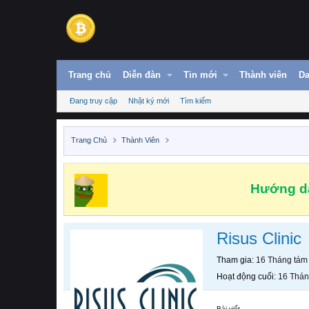
Trang chủ
Diễn đàn
Tin mới
Thành viên
Da
Đang truy cập
Nhật ký mới
Tìm kiếm
Trang Chủ
Thành Viên
Hướng dẫ
Risus Clinic
Tham gia
16 Tháng tám
Hoạt động cuối
16 Thán
Bài viết