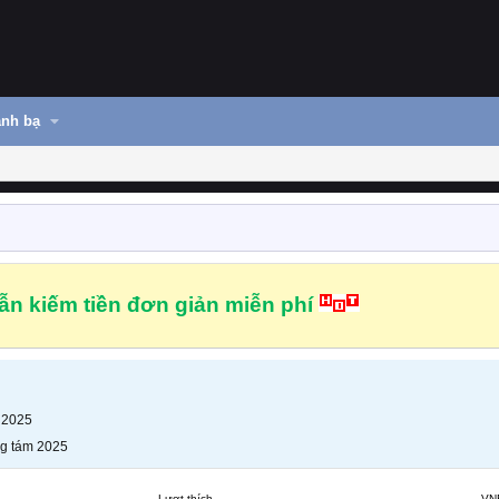
nh bạ
n kiếm tiền đơn giản miễn phí
 2025
g tám 2025
Lượt thích
VN