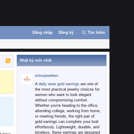
Đăng nhập
Đăng ký
Tìm kiếm
Nhật ký mới nhất
siriusjewelers
Binance
MEXC
A
daily wear gold earrings
are one of
the most practical jewelry choices for
women who want to look elegant
without compromising comfort.
Whether you're heading to the office,
attending college, working from home,
or meeting friends, the right pair of
gold earrings can complete your look
effortlessly. Lightweight, durable, and
timeless, these earrings are designed
B Token