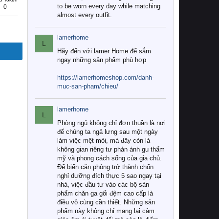
to be worn every day while matching
0
almost every outfit.
lamerhome
L
Hãy đến với lamer Home để sắm
ngay những sản phẩm phù hợp
https://lamerhomeshop.com/danh-
muc-san-pham/chieu/
lamerhome
L
Phòng ngủ không chỉ đơn thuần là nơi
để chúng ta ngả lưng sau một ngày
làm việc mệt mỏi, mà đây còn là
không gian riêng tư phản ánh gu thẩm
mỹ và phong cách sống của gia chủ.
Để biến căn phòng trở thành chốn
nghỉ dưỡng đích thực 5 sao ngay tại
nhà, việc đầu tư vào các bộ sản
phẩm chăn ga gối đệm cao cấp là
điều vô cùng cần thiết. Những sản
phẩm này không chỉ mang lại cảm