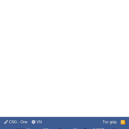
CNG - One
VN
Trợ giúp
R
S