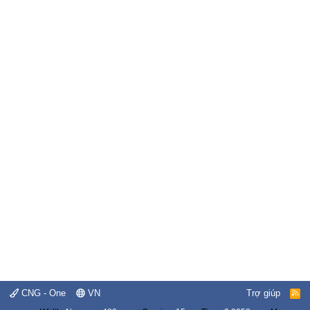
CNG - One
VN
Trợ giúp
R
S