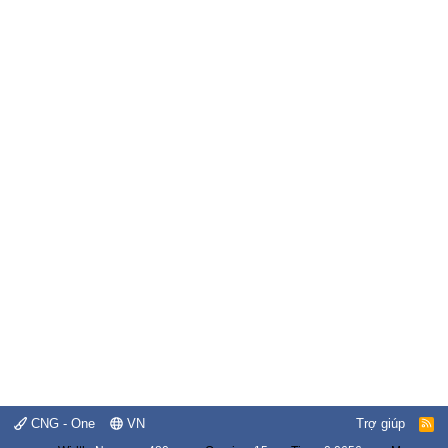
CNG - One
VN
Trợ giúp
R
S