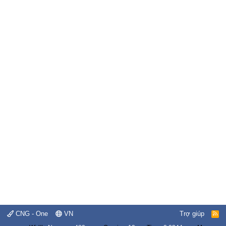
CNG - One
VN
Trợ giúp
R
S