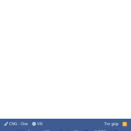
CNG - One
VN
Trợ giúp
R
S