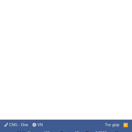
CNG - One
VN
Trợ giúp
R
S