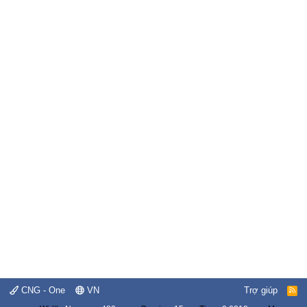
CNG - One
VN
Trợ giúp
R
S