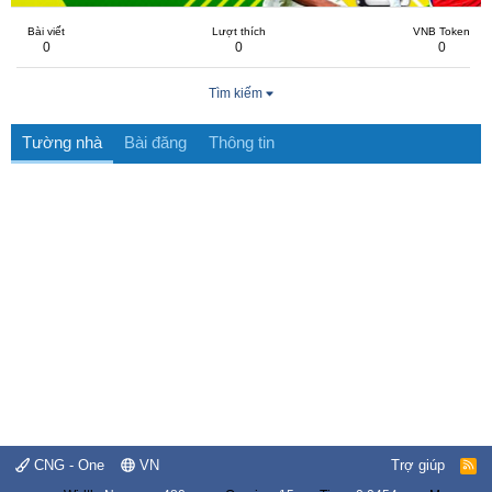
Bài viết
Lượt thích
VNB Token
0
0
0
Tìm kiếm
Tường nhà
Bài đăng
Thông tin
CNG - One
VN
Trợ giúp
R
S