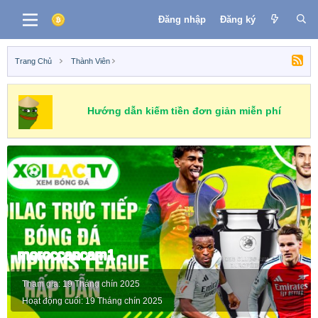
Đăng nhập
Đăng ký
Trang Chủ
Thành Viên
Binance
MEXC
OKEX
Huobi
CoinEX
Hướng dẫn kiếm tiền đơn giản miễn phí
moroccancam1
Tham gia
19 Tháng chín 2025
Hoạt động cuối
19 Tháng chín 2025