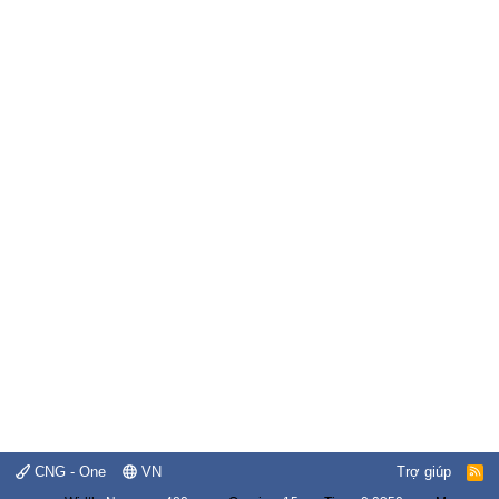
CNG - One
VN
Trợ giúp
R
S