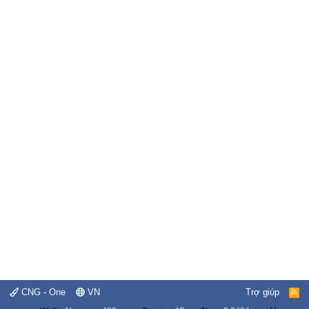
CNG - One
VN
Trợ giúp
R
S