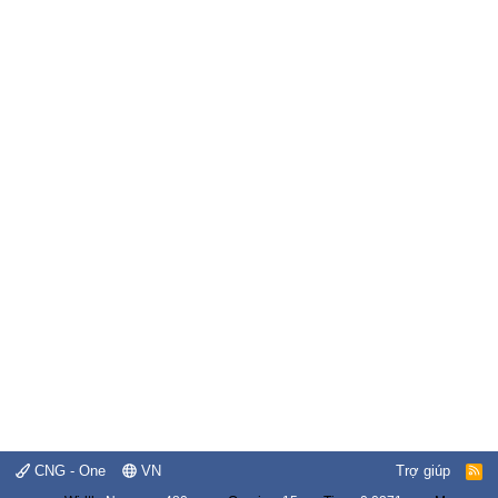
CNG - One
VN
Trợ giúp
R
S