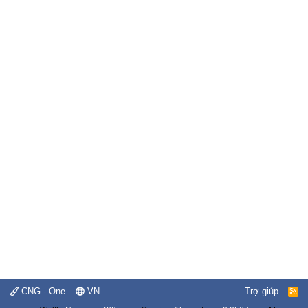
CNG - One
VN
Trợ giúp
R
S