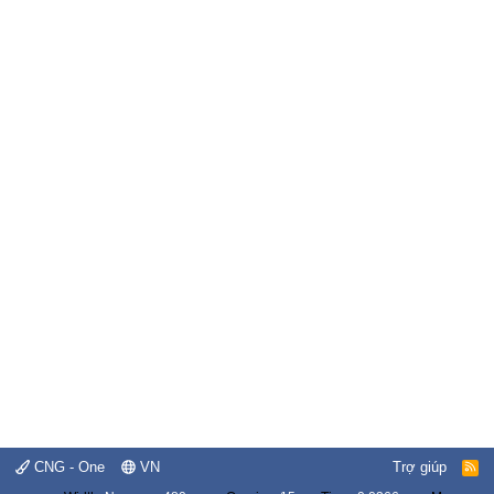
CNG - One
VN
Trợ giúp
R
S