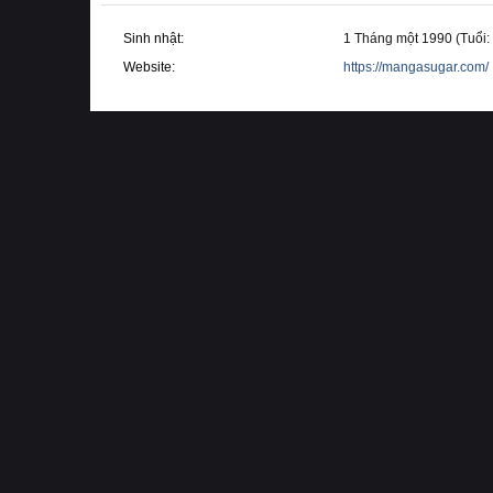
Sinh nhật
1 Tháng một 1990 (Tuổi:
Website
https://mangasugar.com/