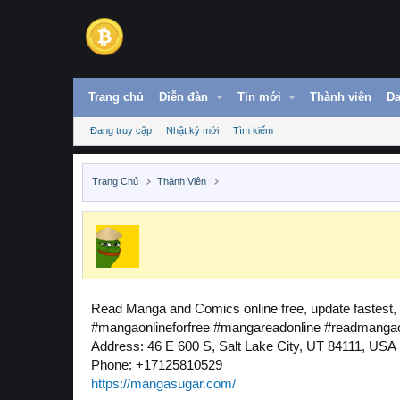
Trang chủ
Diễn đàn
Tin mới
Thành viên
Da
Đang truy cập
Nhật ký mới
Tìm kiếm
Trang Chủ
Thành Viên
Read Manga and Comics online free, update fastest, 
#mangaonlineforfree #mangareadonline #readmangao
Address: 46 E 600 S, Salt Lake City, UT 84111, USA
Phone: +17125810529
https://mangasugar.com/