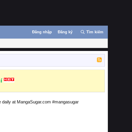
Đăng nhập
Đăng ký
Tìm kiếm
í
date daily at MangaSugar.com #mangasugar