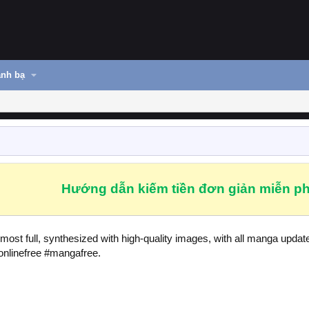
nh bạ
Hướng dẫn kiếm tiền đơn giản miễn ph
most full, synthesized with high-quality images, with all manga up
nlinefree #mangafree.