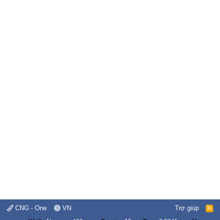
CNG - One
VN
Trợ giúp
R
S