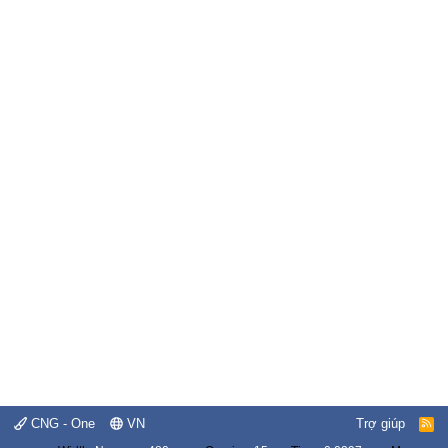
CNG - One
VN
Trợ giúp
R
S