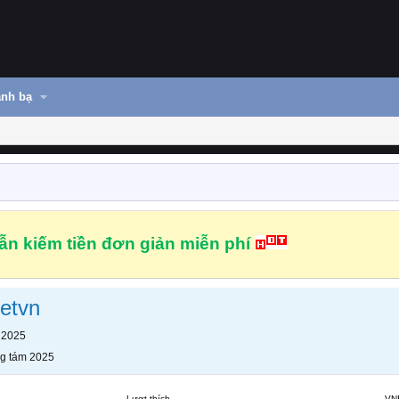
nh bạ
n kiếm tiền đơn giản miễn phí
netvn
 2025
g tám 2025
Lượt thích
VN