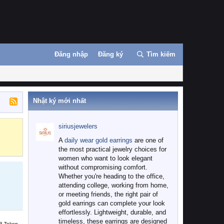
Đăng nhập
Đăng ký
Tìm kiếm
Nhật ký mới nhất
siriusjewelers
Binance
MEXC
A
daily wear gold earrings
are one of
the most practical jewelry choices for
women who want to look elegant
without compromising comfort.
Whether you're heading to the office,
attending college, working from home,
or meeting friends, the right pair of
gold earrings can complete your look
effortlessly. Lightweight, durable, and
timeless, these earrings are designed
B Token