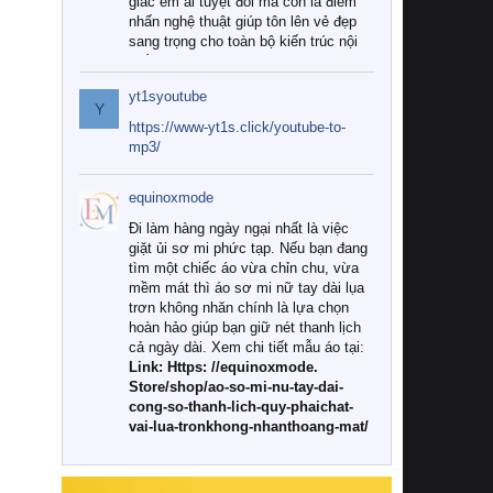
giác êm ái tuyệt đối mà còn là điểm
nhấn nghệ thuật giúp tôn lên vẻ đẹp
sang trọng cho toàn bộ kiến trúc nội
thất.
yt1syoutube
Tuy nhiên, giữa thị trường đa dạng
Y
với vô vàn thương hiệu và mẫu mã
https://www-yt1s.click/youtube-to-
như hiện nay, làm thế nào để chọn
mp3/
được những bộ chăn ga gối đệm cao
cấp thực sự chất lượng, phù hợp với
equinoxmode
khí hậu và nhu cầu sử dụng của gia
đình? Hãy cùng chúng tôi đi tìm lời
Đi làm hàng ngày ngại nhất là việc
giải đáp chi tiết qua bài viết dưới đây.
giặt ủi sơ mi phức tạp. Nếu bạn đang
tìm một chiếc áo vừa chỉn chu, vừa
1. Tại sao các gia đình hiện đại lại ưa
mềm mát thì áo sơ mi nữ tay dài lụa
chuộng chăn ga gối đệm cao cấp?
trơn không nhăn chính là lựa chọn
hoàn hảo giúp bạn giữ nét thanh lịch
Khác với các dòng sản phẩm thông
cả ngày dài. Xem chi tiết mẫu áo tại:
thường, những bộ chăn ga gối đệm
Link: Https: //equinoxmode.
cao cấp trải qua quy trình sản xuất
Store/shop/ao-so-mi-nu-tay-dai-
nghiêm ngặt từ khâu chọn lọc nguyên
cong-so-thanh-lich-quy-phaichat-
liệu tự nhiên đến công nghệ dệt
vai-lua-tronkhong-nhanthoang-mat/
nhuộm hiện đại không chứa hóa chất
độc hại. Khi sử dụng dòng sản phẩm
này, bạn sẽ cảm nhận rõ rệt sự khác