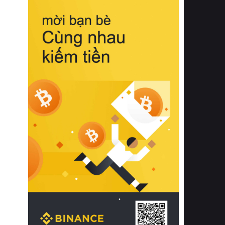
biệt từ bề mặt vải mềm mịn, khả năng
thoáng khí tuyệt vời cho đến độ đàn
hồi chuẩn xác của phần đệm nâng đỡ
cột sống.
Bên cạnh đó, việc lựa chọn các dòng
sản phẩm đạt chuẩn chất lượng quốc
tế còn giúp ngăn ngừa tình trạng kích
ứng da, hạn chế sự phát triển của vi
khuẩn và nấm mốc trong điều kiện
thời tiết nóng ẩm. Bạn có thể tìm hiểu
thêm các nghiên cứu khoa học về tác
động của giấc ngủ và môi trường
phòng ngủ đối với sức khỏe con
người tại Sleep Foundation (External
Link) để có cái nhìn toàn diện hơn.
2. Các tiêu chí vàng khi lựa chọn
chăn ga gối đệm cao cấp cho phòng
ngủ
Để sở hữu một bộ chăn ga gối đệm
cao cấp hoàn hảo cả về thẩm mỹ lẫn
công năng, người tiêu dùng cần cân
nhắc kỹ lưỡng các tiêu chí quan trọng