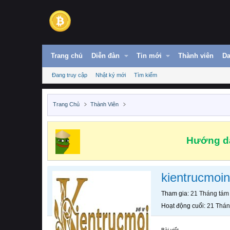
Trang chủ
Diễn đàn
Tin mới
Thành viên
Da
Đang truy cập
Nhật ký mới
Tìm kiếm
Trang Chủ
Thành Viên
Hướng dẫ
kientrucmoi
Tham gia
21 Tháng tám
Hoạt động cuối
21 Thán
Bài viết