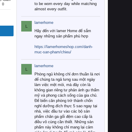
to be worn every day while matching
0
almost every outfit.
lamerhome
L
Hãy đến với lamer Home để sắm
ngay những sản phẩm phù hợp
https://lamerhomeshop.com/danh-
muc-san-pham/chieu/
lamerhome
L
Phòng ngủ không chỉ đơn thuần là nơi
để chúng ta ngả lưng sau một ngày
làm việc mệt mỏi, mà đây còn là
không gian riêng tư phản ánh gu thẩm
mỹ và phong cách sống của gia chủ.
Để biến căn phòng trở thành chốn
nghỉ dưỡng đích thực 5 sao ngay tại
nhà, việc đầu tư vào các bộ sản
phẩm chăn ga gối đệm cao cấp là
điều vô cùng cần thiết. Những sản
phẩm này không chỉ mang lại cảm