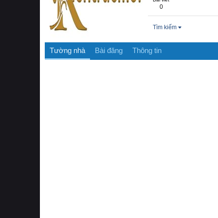
0
Tìm kiếm
Tường nhà
Bài đăng
Thông tin