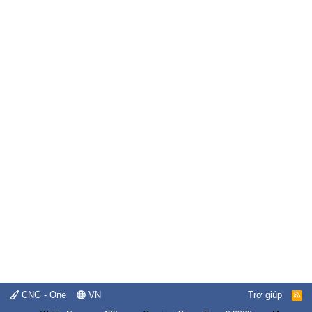
CNG - One
VN
Trợ giúp
R
S