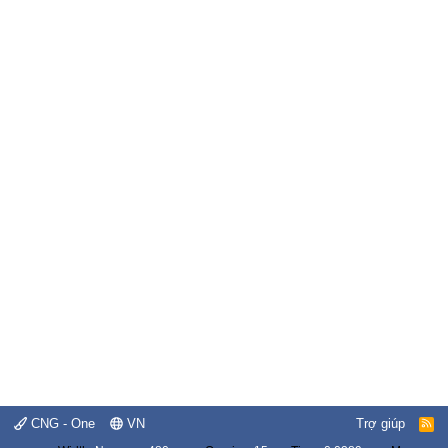
CNG - One
VN
Trợ giúp
R
S