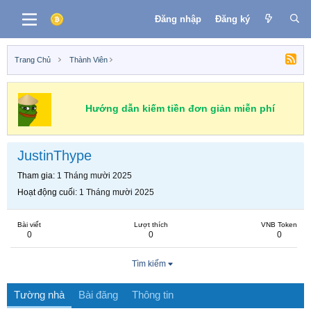
Đăng nhập
Đăng ký
Trang Chủ
Thành Viên
Hướng dẫn kiếm tiền đơn giản miễn phí
JustinThype
Tham gia
1 Tháng mười 2025
Hoạt động cuối
1 Tháng mười 2025
Bài viết
Lượt thích
VNB Token
0
0
0
Tìm kiếm
Tường nhà
Bài đăng
Thông tin