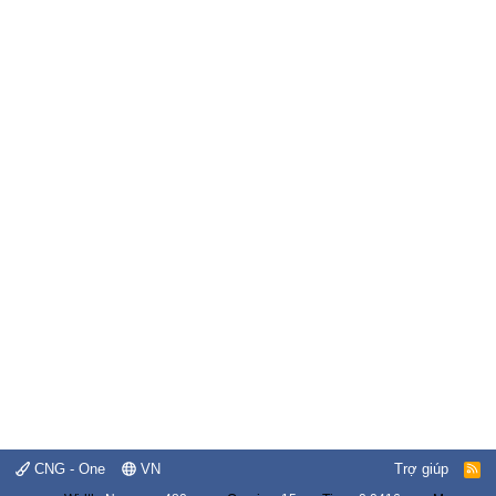
CNG - One
VN
Trợ giúp
R
S