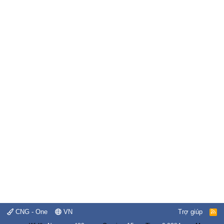
CNG - One
VN
Trợ giúp
R
S