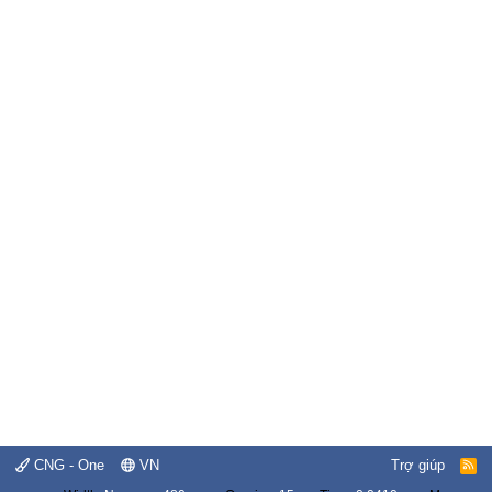
CNG - One
VN
Trợ giúp
R
S