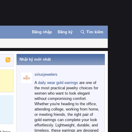
Đăng nhập
Đăng ký
Tìm kiếm
Nhật ký mới nhất
siriusjewelers
Binance
MEXC
A
daily wear gold earrings
are one of
the most practical jewelry choices for
women who want to look elegant
without compromising comfort.
Whether you're heading to the office,
attending college, working from home,
or meeting friends, the right pair of
gold earrings can complete your look
effortlessly. Lightweight, durable, and
timeless, these earrings are designed
B Token