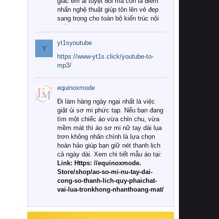
giác êm ái tuyệt đối mà còn là điểm
nhấn nghệ thuật giúp tôn lên vẻ đẹp
sang trọng cho toàn bộ kiến trúc nội
thất.
yt1syoutube
Tuy nhiên, giữa thị trường đa dạng
Y
với vô vàn thương hiệu và mẫu mã
https://www-yt1s.click/youtube-to-
như hiện nay, làm thế nào để chọn
mp3/
được những bộ chăn ga gối đệm cao
cấp thực sự chất lượng, phù hợp với
equinoxmode
khí hậu và nhu cầu sử dụng của gia
đình? Hãy cùng chúng tôi đi tìm lời
Đi làm hàng ngày ngại nhất là việc
giải đáp chi tiết qua bài viết dưới đây.
giặt ủi sơ mi phức tạp. Nếu bạn đang
tìm một chiếc áo vừa chỉn chu, vừa
1. Tại sao các gia đình hiện đại lại ưa
mềm mát thì áo sơ mi nữ tay dài lụa
chuộng chăn ga gối đệm cao cấp?
trơn không nhăn chính là lựa chọn
hoàn hảo giúp bạn giữ nét thanh lịch
Khác với các dòng sản phẩm thông
cả ngày dài. Xem chi tiết mẫu áo tại:
thường, những bộ chăn ga gối đệm
Link: Https: //equinoxmode.
cao cấp trải qua quy trình sản xuất
Store/shop/ao-so-mi-nu-tay-dai-
nghiêm ngặt từ khâu chọn lọc nguyên
cong-so-thanh-lich-quy-phaichat-
liệu tự nhiên đến công nghệ dệt
vai-lua-tronkhong-nhanthoang-mat/
nhuộm hiện đại không chứa hóa chất
độc hại. Khi sử dụng dòng sản phẩm
này, bạn sẽ cảm nhận rõ rệt sự khác