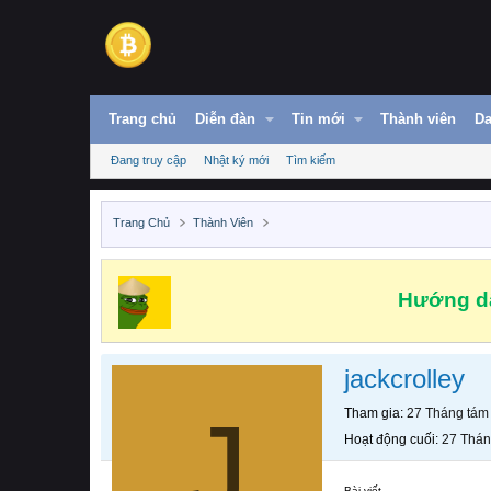
Trang chủ
Diễn đàn
Tin mới
Thành viên
Da
Đang truy cập
Nhật ký mới
Tìm kiếm
Trang Chủ
Thành Viên
Hướng dẫ
jackcrolley
J
Tham gia
27 Tháng tám
Hoạt động cuối
27 Thán
Bài viết