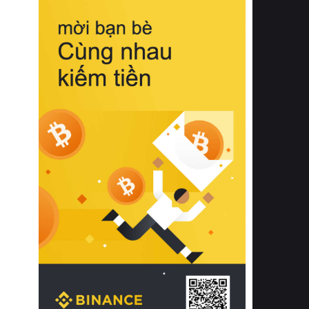
biệt từ bề mặt vải mềm mịn, khả năng
thoáng khí tuyệt vời cho đến độ đàn
hồi chuẩn xác của phần đệm nâng đỡ
cột sống.
Bên cạnh đó, việc lựa chọn các dòng
sản phẩm đạt chuẩn chất lượng quốc
tế còn giúp ngăn ngừa tình trạng kích
ứng da, hạn chế sự phát triển của vi
khuẩn và nấm mốc trong điều kiện
thời tiết nóng ẩm. Bạn có thể tìm hiểu
thêm các nghiên cứu khoa học về tác
động của giấc ngủ và môi trường
phòng ngủ đối với sức khỏe con
người tại Sleep Foundation (External
Link) để có cái nhìn toàn diện hơn.
2. Các tiêu chí vàng khi lựa chọn
chăn ga gối đệm cao cấp cho phòng
ngủ
Để sở hữu một bộ chăn ga gối đệm
cao cấp hoàn hảo cả về thẩm mỹ lẫn
công năng, người tiêu dùng cần cân
nhắc kỹ lưỡng các tiêu chí quan trọng