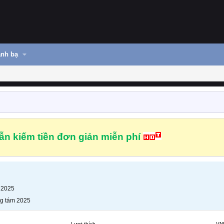
nh bạ
n kiếm tiền đơn giản miễn phí
 2025
g tám 2025
Lượt thích
VN