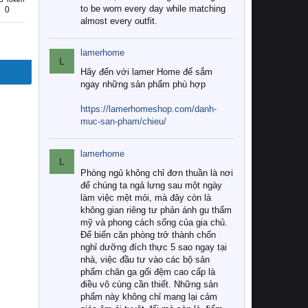
to be worn every day while matching
0
almost every outfit.
lamerhome
L
Hãy đến với lamer Home để sắm
ngay những sản phẩm phù hợp
https://lamerhomeshop.com/danh-
muc-san-pham/chieu/
lamerhome
L
Phòng ngủ không chỉ đơn thuần là nơi
để chúng ta ngả lưng sau một ngày
làm việc mệt mỏi, mà đây còn là
không gian riêng tư phản ánh gu thẩm
mỹ và phong cách sống của gia chủ.
Để biến căn phòng trở thành chốn
nghỉ dưỡng đích thực 5 sao ngay tại
nhà, việc đầu tư vào các bộ sản
phẩm chăn ga gối đệm cao cấp là
điều vô cùng cần thiết. Những sản
phẩm này không chỉ mang lại cảm