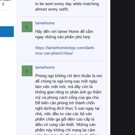
to be worn every day while matching
0
almost every outfit.
lamerhome
L
Hãy đến với lamer Home để sắm
ngay những sản phẩm phù hợp
https://lamerhomeshop.com/danh-
muc-san-pham/chieu/
lamerhome
L
Phòng ngủ không chỉ đơn thuần là nơi
để chúng ta ngả lưng sau một ngày
làm việc mệt mỏi, mà đây còn là
không gian riêng tư phản ánh gu thẩm
mỹ và phong cách sống của gia chủ.
Để biến căn phòng trở thành chốn
nghỉ dưỡng đích thực 5 sao ngay tại
nhà, việc đầu tư vào các bộ sản
phẩm chăn ga gối đệm cao cấp là
điều vô cùng cần thiết. Những sản
phẩm này không chỉ mang lại cảm