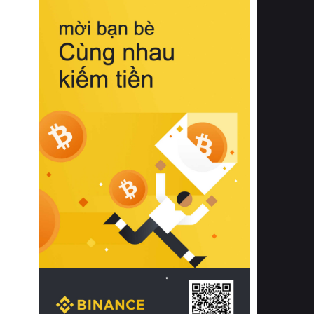
biệt từ bề mặt vải mềm mịn, khả năng
thoáng khí tuyệt vời cho đến độ đàn
hồi chuẩn xác của phần đệm nâng đỡ
cột sống.
Bên cạnh đó, việc lựa chọn các dòng
sản phẩm đạt chuẩn chất lượng quốc
tế còn giúp ngăn ngừa tình trạng kích
ứng da, hạn chế sự phát triển của vi
khuẩn và nấm mốc trong điều kiện
thời tiết nóng ẩm. Bạn có thể tìm hiểu
thêm các nghiên cứu khoa học về tác
động của giấc ngủ và môi trường
phòng ngủ đối với sức khỏe con
người tại Sleep Foundation (External
Link) để có cái nhìn toàn diện hơn.
2. Các tiêu chí vàng khi lựa chọn
chăn ga gối đệm cao cấp cho phòng
ngủ
Để sở hữu một bộ chăn ga gối đệm
cao cấp hoàn hảo cả về thẩm mỹ lẫn
công năng, người tiêu dùng cần cân
nhắc kỹ lưỡng các tiêu chí quan trọng