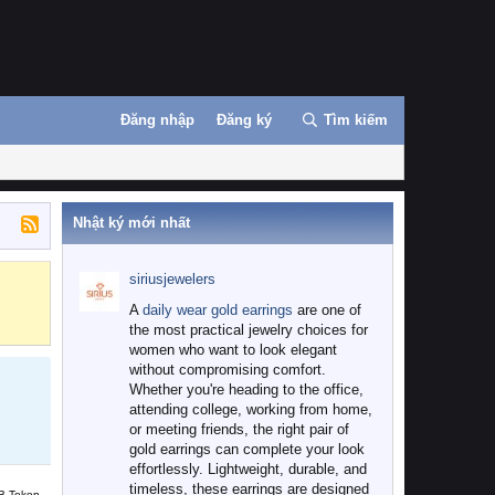
Đăng nhập
Đăng ký
Tìm kiếm
Nhật ký mới nhất
siriusjewelers
Binance
MEXC
A
daily wear gold earrings
are one of
the most practical jewelry choices for
women who want to look elegant
without compromising comfort.
Whether you're heading to the office,
attending college, working from home,
or meeting friends, the right pair of
gold earrings can complete your look
effortlessly. Lightweight, durable, and
timeless, these earrings are designed
B Token