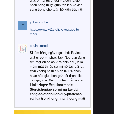
giác êm ái tuyệt đối mà còn là điểm
nhấn nghệ thuật giúp tôn lên vẻ đẹp
sang trọng cho toàn bộ kiến trúc nội
thất.
yt1syoutube
Tuy nhiên, giữa thị trường đa dạng
Y
với vô vàn thương hiệu và mẫu mã
https://www-yt1s.click/youtube-to-
như hiện nay, làm thế nào để chọn
mp3/
được những bộ chăn ga gối đệm cao
cấp thực sự chất lượng, phù hợp với
equinoxmode
khí hậu và nhu cầu sử dụng của gia
đình? Hãy cùng chúng tôi đi tìm lời
Đi làm hàng ngày ngại nhất là việc
giải đáp chi tiết qua bài viết dưới đây.
giặt ủi sơ mi phức tạp. Nếu bạn đang
tìm một chiếc áo vừa chỉn chu, vừa
1. Tại sao các gia đình hiện đại lại ưa
mềm mát thì áo sơ mi nữ tay dài lụa
chuộng chăn ga gối đệm cao cấp?
trơn không nhăn chính là lựa chọn
hoàn hảo giúp bạn giữ nét thanh lịch
Khác với các dòng sản phẩm thông
cả ngày dài. Xem chi tiết mẫu áo tại:
thường, những bộ chăn ga gối đệm
Link: Https: //equinoxmode.
cao cấp trải qua quy trình sản xuất
Store/shop/ao-so-mi-nu-tay-dai-
nghiêm ngặt từ khâu chọn lọc nguyên
cong-so-thanh-lich-quy-phaichat-
liệu tự nhiên đến công nghệ dệt
vai-lua-tronkhong-nhanthoang-mat/
nhuộm hiện đại không chứa hóa chất
độc hại. Khi sử dụng dòng sản phẩm
này, bạn sẽ cảm nhận rõ rệt sự khác