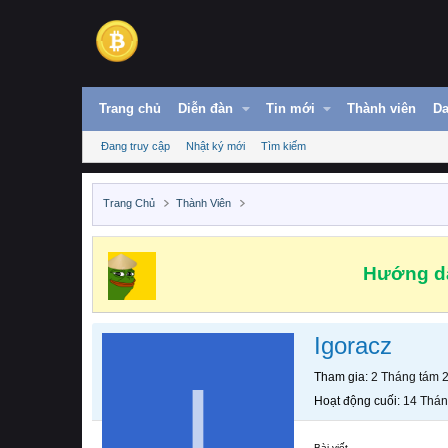
Trang chủ
Diễn đàn
Tin mới
Thành viên
Da
Đang truy cập
Nhật ký mới
Tìm kiếm
Trang Chủ
Thành Viên
Hướng dẫ
Igoracz
I
Tham gia
2 Tháng tám 
Hoạt động cuối
14 Thán
Bài viết