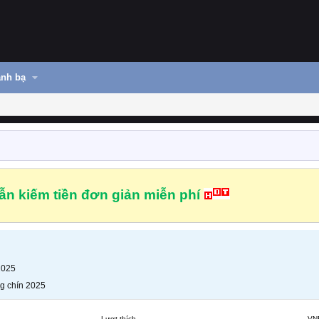
nh bạ
n kiếm tiền đơn giản miễn phí
2025
g chín 2025
Lượt thích
VN