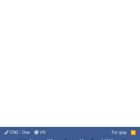
CNG - One
VN
Trợ giúp
R
S