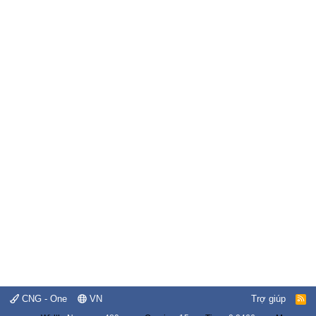
CNG - One
VN
Trợ giúp
R
S