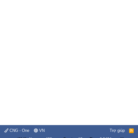
CNG - One
VN
Trợ giúp
R
S