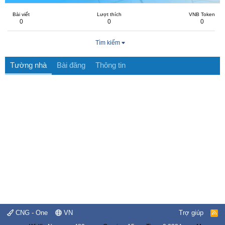
Bài viết
Lượt thích
VNB Token
0
0
0
Tìm kiếm
Tường nhà
Bài đăng
Thông tin
CNG - One
VN
Trợ giúp
R
S