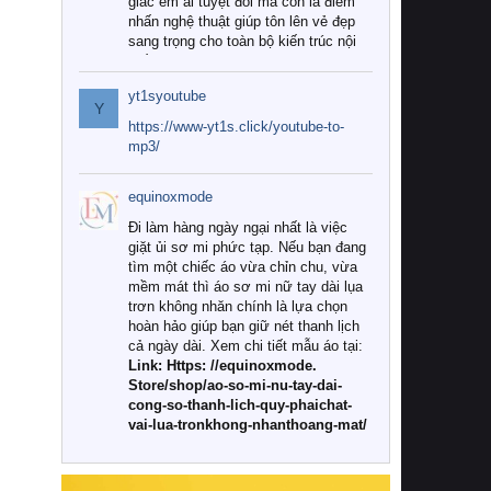
giác êm ái tuyệt đối mà còn là điểm
nhấn nghệ thuật giúp tôn lên vẻ đẹp
sang trọng cho toàn bộ kiến trúc nội
thất.
yt1syoutube
Tuy nhiên, giữa thị trường đa dạng
Y
với vô vàn thương hiệu và mẫu mã
https://www-yt1s.click/youtube-to-
như hiện nay, làm thế nào để chọn
mp3/
được những bộ chăn ga gối đệm cao
cấp thực sự chất lượng, phù hợp với
equinoxmode
khí hậu và nhu cầu sử dụng của gia
đình? Hãy cùng chúng tôi đi tìm lời
Đi làm hàng ngày ngại nhất là việc
giải đáp chi tiết qua bài viết dưới đây.
giặt ủi sơ mi phức tạp. Nếu bạn đang
tìm một chiếc áo vừa chỉn chu, vừa
1. Tại sao các gia đình hiện đại lại ưa
mềm mát thì áo sơ mi nữ tay dài lụa
chuộng chăn ga gối đệm cao cấp?
trơn không nhăn chính là lựa chọn
hoàn hảo giúp bạn giữ nét thanh lịch
Khác với các dòng sản phẩm thông
cả ngày dài. Xem chi tiết mẫu áo tại:
thường, những bộ chăn ga gối đệm
Link: Https: //equinoxmode.
cao cấp trải qua quy trình sản xuất
Store/shop/ao-so-mi-nu-tay-dai-
nghiêm ngặt từ khâu chọn lọc nguyên
cong-so-thanh-lich-quy-phaichat-
liệu tự nhiên đến công nghệ dệt
vai-lua-tronkhong-nhanthoang-mat/
nhuộm hiện đại không chứa hóa chất
độc hại. Khi sử dụng dòng sản phẩm
này, bạn sẽ cảm nhận rõ rệt sự khác