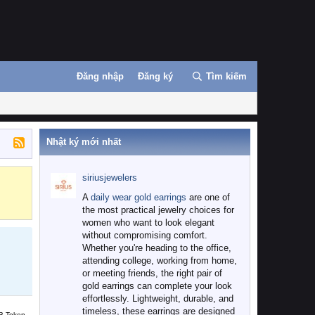
Đăng nhập
Đăng ký
Tìm kiếm
Nhật ký mới nhất
siriusjewelers
Binance
MEXC
A
daily wear gold earrings
are one of
the most practical jewelry choices for
women who want to look elegant
without compromising comfort.
Whether you're heading to the office,
attending college, working from home,
or meeting friends, the right pair of
gold earrings can complete your look
effortlessly. Lightweight, durable, and
timeless, these earrings are designed
B Token