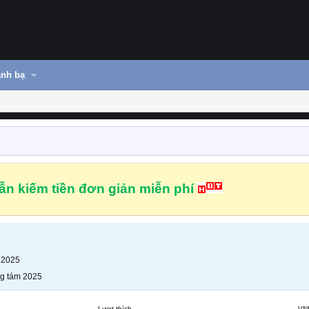
nh bạ
n kiếm tiền đơn giản miễn phí
 2025
g tám 2025
Lượt thích
VN