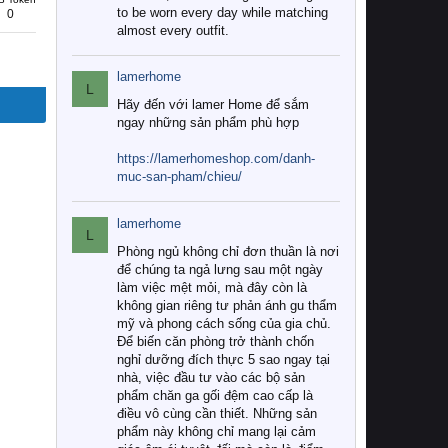
to be worn every day while matching
0
almost every outfit.
lamerhome
L
Hãy đến với lamer Home để sắm
ngay những sản phẩm phù hợp
https://lamerhomeshop.com/danh-
muc-san-pham/chieu/
lamerhome
L
Phòng ngủ không chỉ đơn thuần là nơi
để chúng ta ngả lưng sau một ngày
làm việc mệt mỏi, mà đây còn là
không gian riêng tư phản ánh gu thẩm
mỹ và phong cách sống của gia chủ.
Để biến căn phòng trở thành chốn
nghỉ dưỡng đích thực 5 sao ngay tại
nhà, việc đầu tư vào các bộ sản
phẩm chăn ga gối đệm cao cấp là
điều vô cùng cần thiết. Những sản
phẩm này không chỉ mang lại cảm