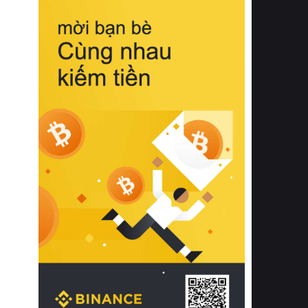
biệt từ bề mặt vải mềm mịn, khả năng
thoáng khí tuyệt vời cho đến độ đàn
hồi chuẩn xác của phần đệm nâng đỡ
cột sống.
Bên cạnh đó, việc lựa chọn các dòng
sản phẩm đạt chuẩn chất lượng quốc
tế còn giúp ngăn ngừa tình trạng kích
ứng da, hạn chế sự phát triển của vi
khuẩn và nấm mốc trong điều kiện
thời tiết nóng ẩm. Bạn có thể tìm hiểu
thêm các nghiên cứu khoa học về tác
động của giấc ngủ và môi trường
phòng ngủ đối với sức khỏe con
người tại Sleep Foundation (External
Link) để có cái nhìn toàn diện hơn.
2. Các tiêu chí vàng khi lựa chọn
chăn ga gối đệm cao cấp cho phòng
ngủ
Để sở hữu một bộ chăn ga gối đệm
cao cấp hoàn hảo cả về thẩm mỹ lẫn
công năng, người tiêu dùng cần cân
nhắc kỹ lưỡng các tiêu chí quan trọng