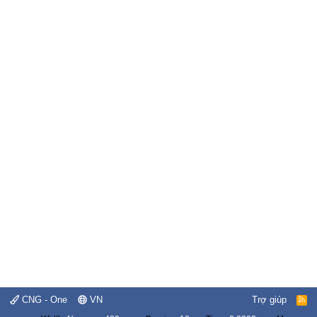
CNG - One
VN
Trợ giúp
R
S