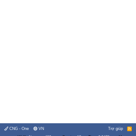
CNG - One
VN
Trợ giúp
R
S