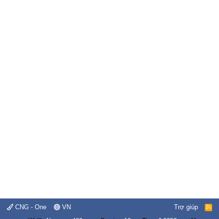
CNG - One
VN
Trợ giúp
R
S