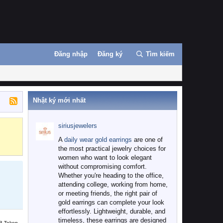
Đăng nhập
Đăng ký
Tìm kiếm
Nhật ký mới nhất
siriusjewelers
Binance
MEXC
A
daily wear gold earrings
are one of
the most practical jewelry choices for
women who want to look elegant
without compromising comfort.
Whether you're heading to the office,
attending college, working from home,
or meeting friends, the right pair of
gold earrings can complete your look
effortlessly. Lightweight, durable, and
timeless, these earrings are designed
B Token