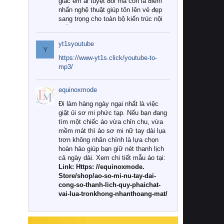
giác êm ái tuyệt đối mà còn là điểm
nhấn nghệ thuật giúp tôn lên vẻ đẹp
sang trọng cho toàn bộ kiến trúc nội
thất.
yt1syoutube
Tuy nhiên, giữa thị trường đa dạng
Y
với vô vàn thương hiệu và mẫu mã
https://www-yt1s.click/youtube-to-
như hiện nay, làm thế nào để chọn
mp3/
được những bộ chăn ga gối đệm cao
cấp thực sự chất lượng, phù hợp với
equinoxmode
khí hậu và nhu cầu sử dụng của gia
đình? Hãy cùng chúng tôi đi tìm lời
Đi làm hàng ngày ngại nhất là việc
giải đáp chi tiết qua bài viết dưới đây.
giặt ủi sơ mi phức tạp. Nếu bạn đang
tìm một chiếc áo vừa chỉn chu, vừa
1. Tại sao các gia đình hiện đại lại ưa
mềm mát thì áo sơ mi nữ tay dài lụa
chuộng chăn ga gối đệm cao cấp?
trơn không nhăn chính là lựa chọn
hoàn hảo giúp bạn giữ nét thanh lịch
Khác với các dòng sản phẩm thông
cả ngày dài. Xem chi tiết mẫu áo tại:
thường, những bộ chăn ga gối đệm
Link: Https: //equinoxmode.
cao cấp trải qua quy trình sản xuất
Store/shop/ao-so-mi-nu-tay-dai-
nghiêm ngặt từ khâu chọn lọc nguyên
cong-so-thanh-lich-quy-phaichat-
liệu tự nhiên đến công nghệ dệt
vai-lua-tronkhong-nhanthoang-mat/
nhuộm hiện đại không chứa hóa chất
độc hại. Khi sử dụng dòng sản phẩm
này, bạn sẽ cảm nhận rõ rệt sự khác