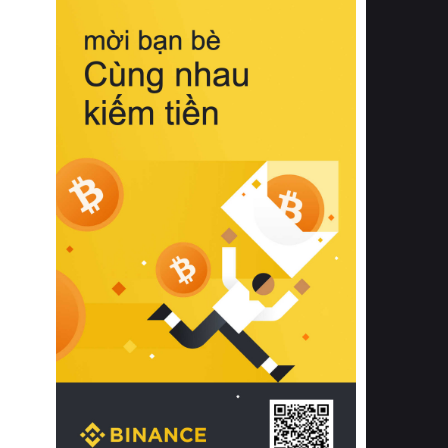
biệt từ bề mặt vải mềm mịn, khả năng
thoáng khí tuyệt vời cho đến độ đàn
hồi chuẩn xác của phần đệm nâng đỡ
cột sống.
Bên cạnh đó, việc lựa chọn các dòng
sản phẩm đạt chuẩn chất lượng quốc
tế còn giúp ngăn ngừa tình trạng kích
ứng da, hạn chế sự phát triển của vi
khuẩn và nấm mốc trong điều kiện
thời tiết nóng ẩm. Bạn có thể tìm hiểu
thêm các nghiên cứu khoa học về tác
động của giấc ngủ và môi trường
phòng ngủ đối với sức khỏe con
người tại Sleep Foundation (External
Link) để có cái nhìn toàn diện hơn.
2. Các tiêu chí vàng khi lựa chọn
chăn ga gối đệm cao cấp cho phòng
ngủ
Để sở hữu một bộ chăn ga gối đệm
cao cấp hoàn hảo cả về thẩm mỹ lẫn
công năng, người tiêu dùng cần cân
nhắc kỹ lưỡng các tiêu chí quan trọng