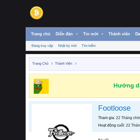
Trang chủ
Diễn đàn
Tin mới
Thành viên
Da
Đang truy cập
Nhật ký mới
Tìm kiếm
Trang Chủ
Thành Viên
Hướng dẫ
Footloose
Tham gia
22 Tháng chí
Hoạt động cuối
22 Thán
Bài viết