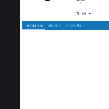
0
Tìm kiếm
Tường nhà
Bài đăng
Thông tin