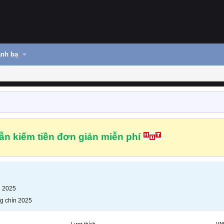
nh bạ
n kiếm tiền đơn giản miễn phí
n 2025
g chín 2025
Lượt thích
VN