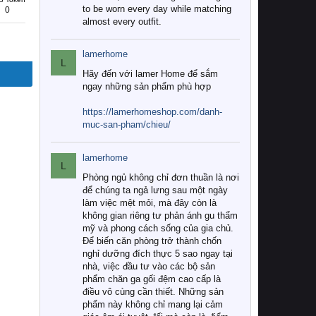
to be worn every day while matching
0
almost every outfit.
lamerhome
L
Hãy đến với lamer Home để sắm
ngay những sản phẩm phù hợp
https://lamerhomeshop.com/danh-
muc-san-pham/chieu/
lamerhome
L
Phòng ngủ không chỉ đơn thuần là nơi
để chúng ta ngả lưng sau một ngày
làm việc mệt mỏi, mà đây còn là
không gian riêng tư phản ánh gu thẩm
mỹ và phong cách sống của gia chủ.
Để biến căn phòng trở thành chốn
nghỉ dưỡng đích thực 5 sao ngay tại
nhà, việc đầu tư vào các bộ sản
phẩm chăn ga gối đệm cao cấp là
điều vô cùng cần thiết. Những sản
phẩm này không chỉ mang lại cảm